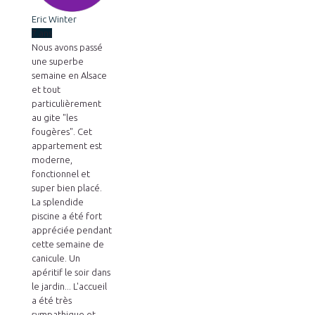
Eric Winter
7 ans
Nous avons passé
une superbe
semaine en Alsace
et tout
particulièrement
au gite "les
fougères". Cet
appartement est
moderne,
fonctionnel et
super bien placé.
La splendide
piscine a été fort
appréciée pendant
cette semaine de
canicule. Un
apéritif le soir dans
le jardin... L'accueil
a été très
sympathique et