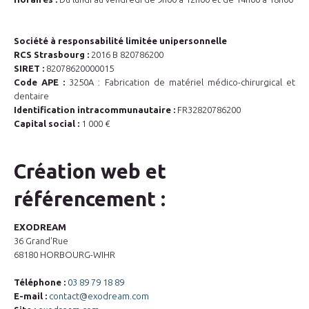
Société à responsabilité limitée unipersonnelle
RCS Strasbourg :
2016 B 820786200
SIRET :
82078620000015
Code APE :
3250A : Fabrication de matériel médico-chirurgical et
dentaire
Identification intracommunautaire :
FR32820786200
Capital social :
1 000 €
Création web et
référencement :
EXODREAM
36 Grand'Rue
68180 HORBOURG-WIHR
Téléphone :
03 89 79 18 89
E-mail :
contact@exodream.com